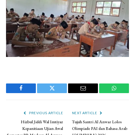
Facebook
Twitter
Email
WhatsAp
PREVIOUS ARTICLE
NEXT ARTICLE
Hizbul Jiddi Wal Imtiyaz
Tujuh Santri Al Anwar Lolos
Kepanitiaan Ujian Awal
Olimpiade PAI dan Bahasa Arab
Semester PP. Modern Al-Anwar.
(OLIMPABA) 2026