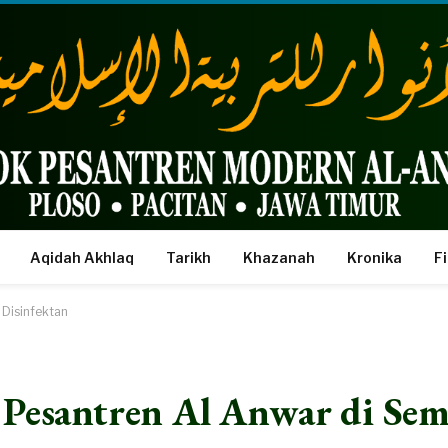
Aqidah Akhlaq
Tarikh
Khazanah
Kronika
F
 Disinfektan
 Pesantren Al Anwar di Sem