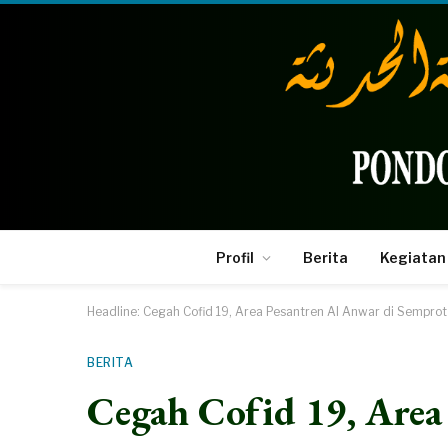
Profil
Berita
Kegiatan
Headline:
Cegah Cofid 19, Area Pesantren Al Anwar di Semprot
BERITA
Cegah Cofid 19, Area