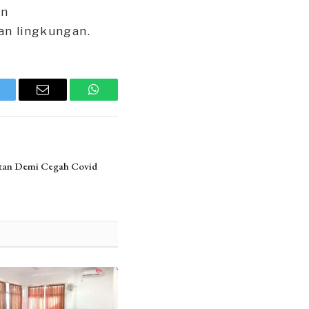
an
an lingkungan.
witter
Email
WhatsApp
ktan Demi Cegah Covid