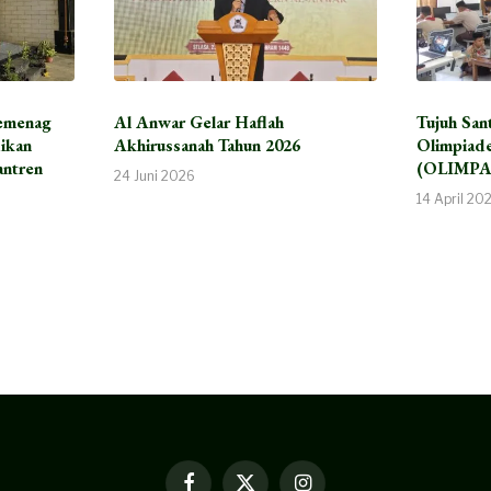
emenag
Al Anwar Gelar Haflah
Tujuh San
dikan
Akhirussanah Tahun 2026
Olimpiade
antren
(OLIMPA
24 Juni 2026
14 April 20