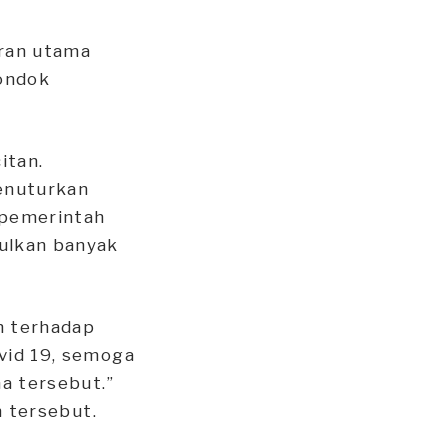
aran utama
pondok
itan.
enuturkan
 pemerintah
ulkan banyak
h terhadap
vid 19, semoga
a tersebut.”
n tersebut.