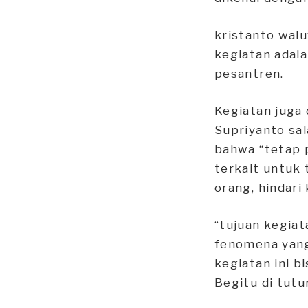
kristanto wal
kegiatan adal
pesantren.
Kegiatan juga 
Supriyanto sa
bahwa “tetap p
terkait untuk
orang, hindari
“tujuan kegia
fenomena yang
kegiatan ini b
Begitu di tutu