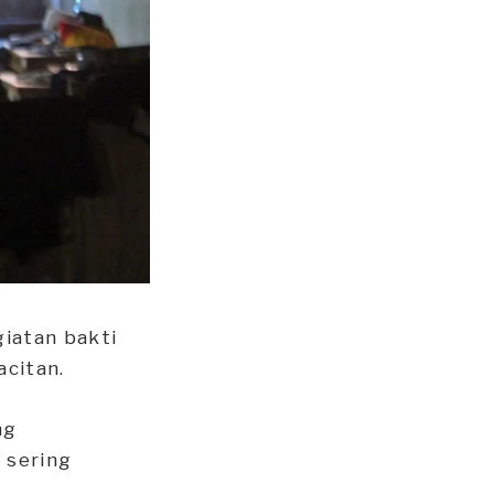
iatan bakti
acitan.
ng
 sering