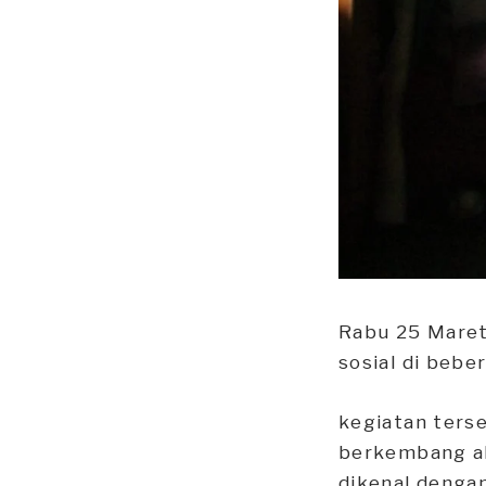
Rabu 25 Maret
sosial di beb
kegiatan ters
berkembang akh
dikenal dengan