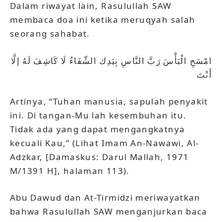
Dalam riwayat lain, Rasulullah SAW
membaca doa ini ketika meruqyah salah
seorang sahabat.
امْسَحِ الْبَأْسَ رَبَّ النَّاسِ بِيَدِك الشِّفَاءُ لَا كَاشِفَ لَهُ إلَّا
أَنْتَ
Artinya, “Tuhan manusia, sapulah penyakit
ini. Di tangan-Mu lah kesembuhan itu.
Tidak ada yang dapat mengangkatnya
kecuali Kau,” (Lihat Imam An-Nawawi, Al-
Adzkar, [Damaskus: Darul Mallah, 1971
M/1391 H], halaman 113).
Abu Dawud dan At-Tirmidzi meriwayatkan
bahwa Rasulullah SAW menganjurkan baca