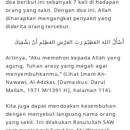
doa berikut ini sebanyak 7 kali di hadapan
orang yang sakit. Dengan doa ini, Allah
diharapkan mengangkat penyakit yang
diderita orang tersebut.
أَسْأَلُ اللهَ العَظِيْمَ رَبَ العَرْشِ العَظِيْمِ أَنْ يَشْفِيَكَ
Artinya, “Aku memohon kepada Allah yang
agung, Tuhan arasy yang megah agar
menyembuhkanmu,” (Lihat Imam An-
Nawawi, Al-Adzkar, [Damaskus: Darul
Mallah, 1971 M/1391 H], halaman 114).
Kita juga dapat mendoakan kesembuhan
dengan menyebut langsung nama orang
yang sakit. Ini dilakukan Rasulullah SAW