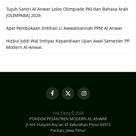
Tujuh Santri Al Anwar Lolos Olimpiade PAI dan Bahasa Arab
(OLIMPABA) 2026
Apel Pembukaan Imtihan Li Awwalisannah PPM Al Anwar
Hizbul Jiddi Wal Imtiyaz Kepanitiaan Ujian Awal Semester PP.
Modern Al-Anwar.
Facebook
X
Instagram
(Twitter)
Hak Cipta © 2026
PONDOK PESANTREN MODERN AL-ANWAR
Jl. KH. Hasyim Asy'ari 41 Kelurahan Ploso 63515
Pacitan, Jawa Timur