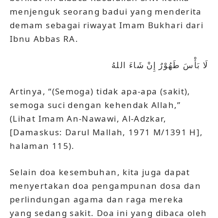
menjenguk seorang badui yang menderita
demam sebagai riwayat Imam Bukhari dari
Ibnu Abbas RA.
لَا بَأْسَ طَهُوْرٌ إِنْ شَاءَ اللهُ
Artinya, “(Semoga) tidak apa-apa (sakit),
semoga suci dengan kehendak Allah,”
(Lihat Imam An-Nawawi, Al-Adzkar,
[Damaskus: Darul Mallah, 1971 M/1391 H],
halaman 115).
Selain doa kesembuhan, kita juga dapat
menyertakan doa pengampunan dosa dan
perlindungan agama dan raga mereka
yang sedang sakit. Doa ini yang dibaca oleh