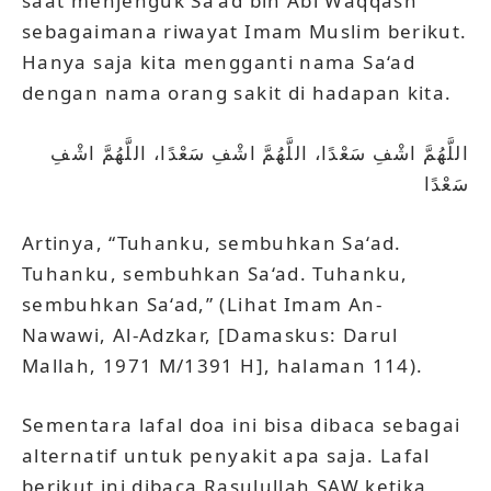
saat menjenguk Sa‘ad bin Abi Waqqash
sebagaimana riwayat Imam Muslim berikut.
Hanya saja kita mengganti nama Sa‘ad
dengan nama orang sakit di hadapan kita.
اللَّهُمَّ اشْفِ سَعْدًا، اللَّهُمَّ اشْفِ سَعْدًا، اللَّهُمَّ اشْفِ
سَعْدًا
Artinya, “Tuhanku, sembuhkan Sa‘ad.
Tuhanku, sembuhkan Sa‘ad. Tuhanku,
sembuhkan Sa‘ad,” (Lihat Imam An-
Nawawi, Al-Adzkar, [Damaskus: Darul
Mallah, 1971 M/1391 H], halaman 114).
Sementara lafal doa ini bisa dibaca sebagai
alternatif untuk penyakit apa saja. Lafal
berikut ini dibaca Rasulullah SAW ketika