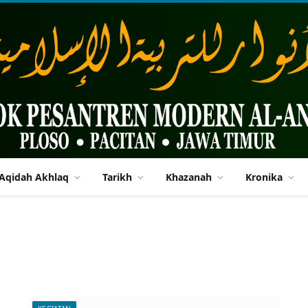
Aqidah Akhlaq
Tarikh
Khazanah
Kronika