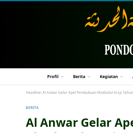
Profil
Berita
Kegiatan
Headline:
Al Anwar Gelar Apel Pembukaan Khutbatul Arsyi Tahu
BERITA
Al Anwar Gelar A