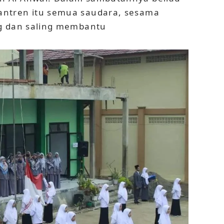
ntren itu semua saudara, sesama
ng dan saling membantu