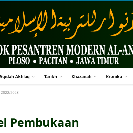
Aqidah Akhlaq
Tarikh
Khazanah
Kronika
n 2022/2023
pel Pembukaan