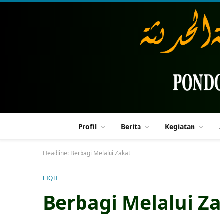
Profil
Berita
Kegiatan
Headline:
Berbagi Melalui Zakat
FIQH
Berbagi Melalui Z