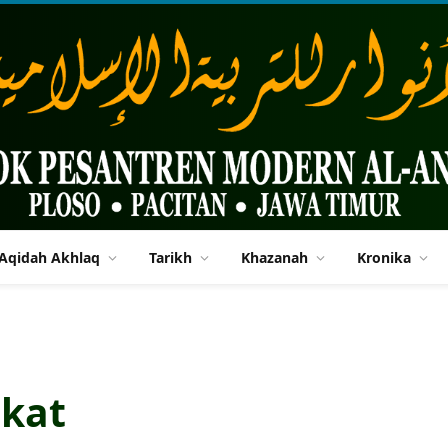
Aqidah Akhlaq
Tarikh
Khazanah
Kronika
akat