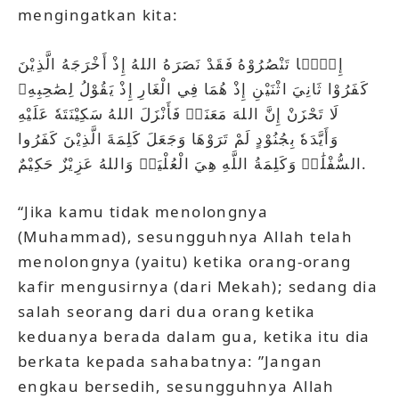
mengingatkan kita:
إِلَّۗا تَنْصُرُوْهُ فَقَدْ نَصَرَهُ اللهُ إِذْ أَخْرَجَهُ الَّذِيْنَ
كَفَرُوْا ثَانِيَ اثْنَيْنِ إِذْ هُمَا فِي الْغَارِ إِذْ يَقُوْلُ لِصَٰحِبِهِۦ
لَا تَحْزَنْ إِنَّ اللهَ مَعَنَاۖ فَأَنْزَلَ اللهُ سَكِيْنَتَهٗ عَلَيْهِ
وَأَيَّدَهٗ بِجُنُوْدٍ لَمْ تَرَوْهَا وَجَعَلَ كَلِمَةَ الَّذِيْنَ كَفَرُوا
السُّفْلَٰىۗ وَكَلِمَةُ اللَّهِ هِيَ الْعُلْيَاۗ وَاللهُ عَزِيْزٌ حَكِيْمٌ.
“Jika kamu tidak menolongnya
(Muhammad), sesungguhnya Allah telah
menolongnya (yaitu) ketika orang-orang
kafir mengusirnya (dari Mekah); sedang dia
salah seorang dari dua orang ketika
keduanya berada dalam gua, ketika itu dia
berkata kepada sahabatnya: ”Jangan
engkau bersedih, sesungguhnya Allah