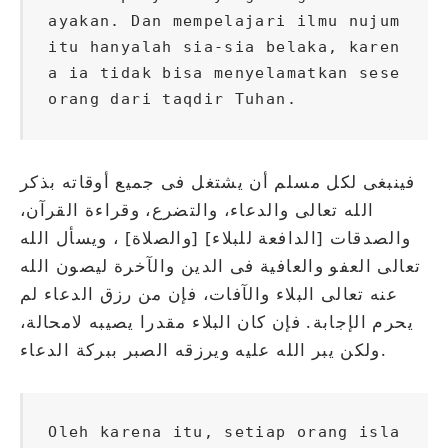
ayakan. Dan mempelajari ilmu nujum 
itu hanyalah sia-sia belaka, karen
a ia tidak bisa menyelamatkan sese
orang dari taqdir Tuhan.
فينبغى لكل مسلم أن يشتغل فى جميع أوقاته بذكر
الله تعالى والدعاء، والتضرع، وقراءة القرآن،
والصدقات [الدافعة للبلاء] [والصلاة] ، ويسأل الله
تعالى العفو والعافية فى الدين والآخرة ليصون الله
عنه تعالى البلاء والآفات، فإن من رزق الدعاء لم
يحرم الإجابة. فإن كان البلاء مقدرا يصيبه لامحالة،
ولكن يبر الله عليه ويرزقه الصبر ببركة الدعاء.
Oleh karena itu, setiap orang isla