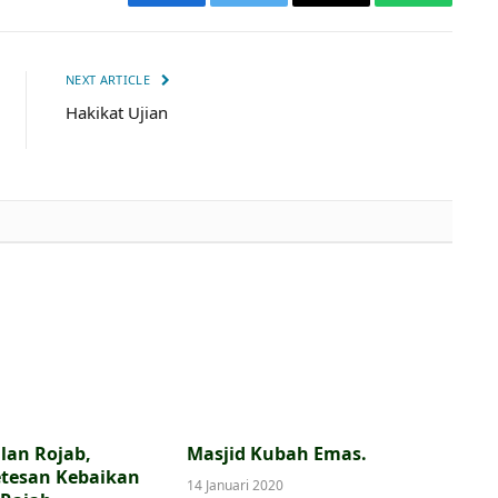
Facebook
Twitter
Email
WhatsApp
NEXT ARTICLE
Hakikat Ujian
lan Rojab,
Masjid Kubah Emas.
etesan Kebaikan
14 Januari 2020