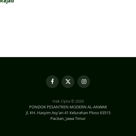
 Rajab
Facebook
X
Instagram
(Twitter)
Hak Cipta © 2026
PONDOK PESANTREN MODERN AL-ANWAR
Jl. KH. Hasyim Asy'ari 41 Kelurahan Ploso 63515
Pacitan, Jawa Timur