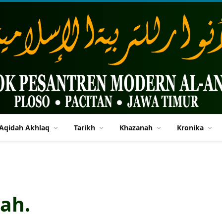
Aqidah Akhlaq
Tarikh
Khazanah
Kronika
dah.