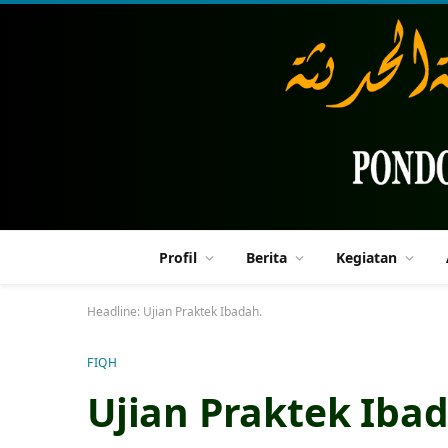
Profil
Berita
Kegiatan
Headline:
Ujian Praktek Ibadah.
FIQH
Ujian Praktek Iba