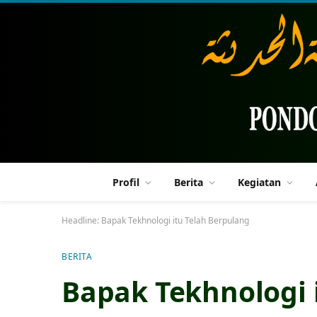
Profil
Berita
Kegiatan
Headline:
Bapak Tekhnologi itu Telah Berpulang
BERITA
Bapak Tekhnologi 